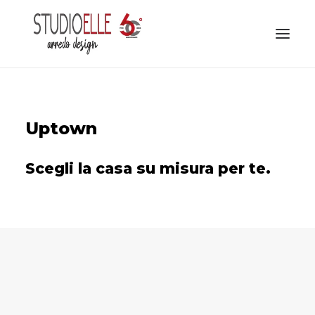
FILOSOFIA
Uptown
STUDIO
COLLEZIONE
Scegli la casa su misura per te.
CONTATTI
SERVIZIO INTERIOR DESIGN
CATALOGHI ONLINE
FACEBOOK
Prenota il tuo
INSTAGRAM